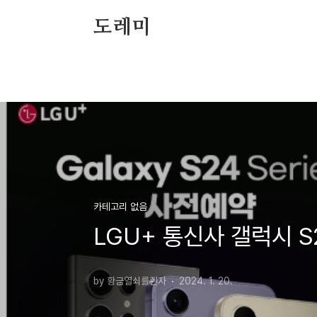
본문 바로가기
도레미
카테고리 없음
LGU+ 통신사 갤럭시 
by 황금열쇠를쥔자
2024. 1. 20.