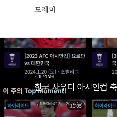
본문 바로가기
도레미
카테고리 없음
한국 사우디 아시안컵 축
by 황금열쇠를쥔자
2024. 1. 30.