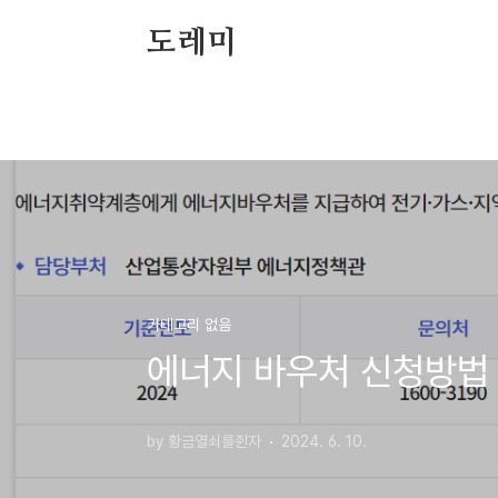
본문 바로가기
도레미
카테고리 없음
에너지 바우처 신청방법
by 황금열쇠를쥔자
2024. 6. 10.