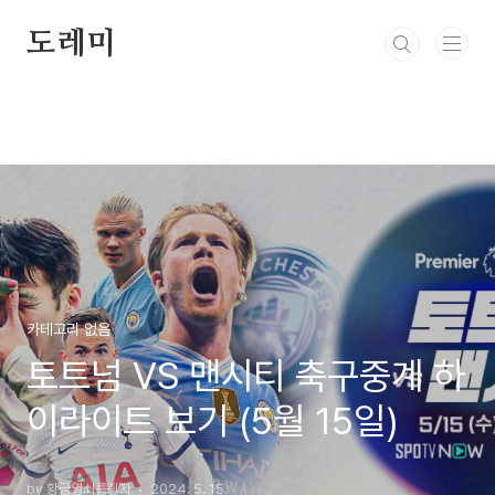
본문 바로가기
도레미
카테고리 없음
토트넘 VS 맨시티 축구중계 하
이라이트 보기 (5월 15일)
by 황금열쇠를쥔자
2024. 5. 15.