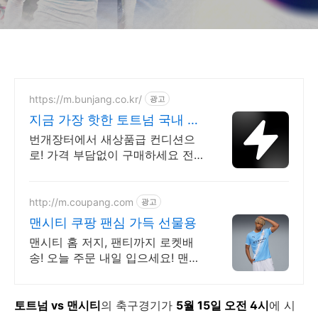
https://m.bunjang.co.kr/
광고
지금 가장 핫한 토트넘 국내 최
대 브랜드 중고거래
번개장터에서 새상품급 컨디션으
로! 가격 부담없이 구매하세요 전
국 각지에서 올라오는 전국구 최다
상품 매일 10만 개 이상의 신규 상
품 업로드
http://m.coupang.com
광고
맨시티 쿠팡 팬심 가득 선물용
맨시티 홈 저지, 팬티까지 로켓배
송! 오늘 주문 내일 입으세요! 맨시
티 팬심 충만! 소장 가치 높은 굿즈,
선물로도 좋아요!
토트넘 vs 맨시티
의 축구경기가
5월 15일 오전 4시
에 시