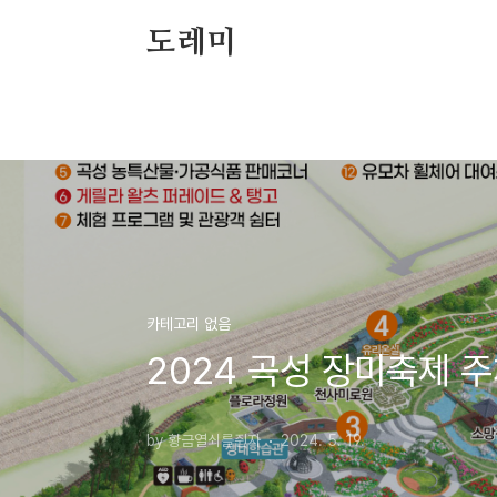
본문 바로가기
도레미
카테고리 없음
2024 곡성 장미축제 
by 황금열쇠를쥔자
2024. 5. 19.