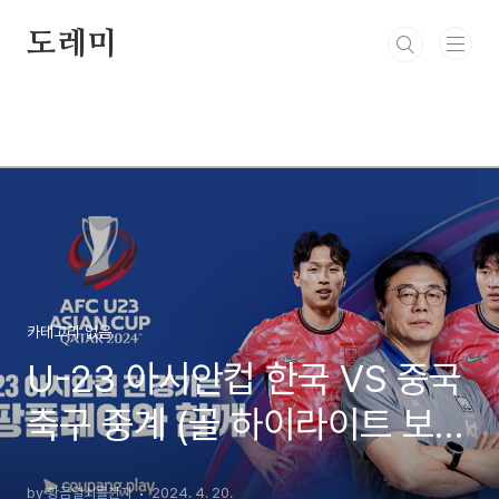
본문 바로가기
도레미
카테고리 없음
U-23 아시안컵 한국 VS 중국
축구 중계 (골 하이라이트 보
기)
by 황금열쇠를쥔자
2024. 4. 20.